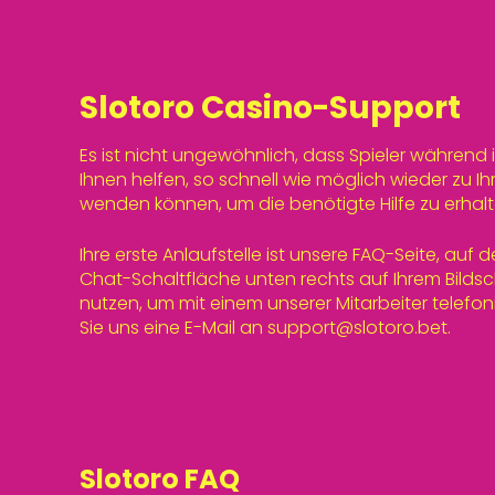
Slotoro Casino-Support
Es ist nicht ungewöhnlich, dass Spieler während 
Ihnen helfen, so schnell wie möglich wieder zu Ih
wenden können, um die benötigte Hilfe zu erhalt
Ihre erste Anlaufstelle ist unsere FAQ-Seite, auf
Chat-Schaltfläche unten rechts auf Ihrem Bildsch
nutzen, um mit einem unserer Mitarbeiter telef
Sie uns eine E-Mail an
support@slotoro.bet
.
Slotoro FAQ