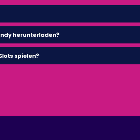
andy herunterladen?
Slots spielen?