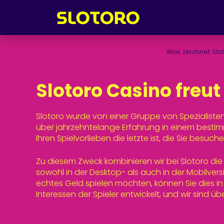
Was zeichnet Slo
Slotoro Casino freut
Slotoro wurde von einer Gruppe von Spezialiste
über jahrzehntelange Erfahrung in einem bestimm
Ihren Spielvorlieben die letzte ist, die Sie bes
Zu diesem Zweck kombinieren wir bei Slotoro di
sowohl in der Desktop- als auch in der Mobilvers
echtes Geld spielen möchten, können Sie dies in
Interessen der Spieler entwickelt, und wir sind ü